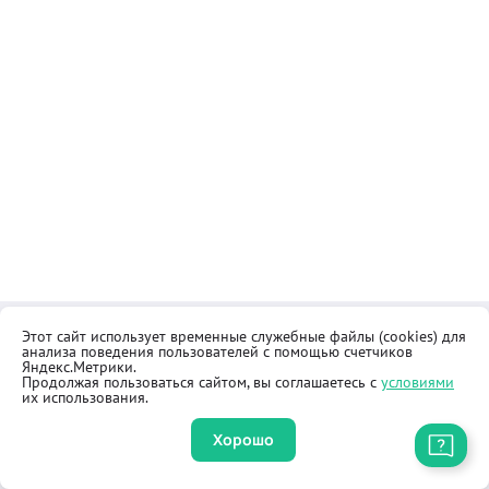
Этот сайт использует временные служебные файлы (cookies) для
Контакты
Общественная приёмная
анализа поведения пользователей с помощью счетчиков
Реквизиты
Правила продажи товаров
Яндекс.Метрики.
Продолжая пользоваться сайтом, вы соглашаетесь с
условиями
Как купить
Оферта
их использования.
Хорошо
Приложение