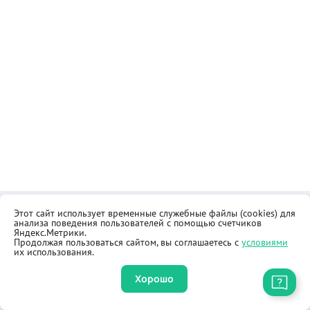
Этот сайт использует временные служебные файлы (cookies) для
Контакты
Общественная приёмная
анализа поведения пользователей с помощью счетчиков
Реквизиты
Правила продажи товаров
Яндекс.Метрики.
Продолжая пользоваться сайтом, вы соглашаетесь с
условиями
Как купить
Оферта
их использования.
Хорошо
Приложение