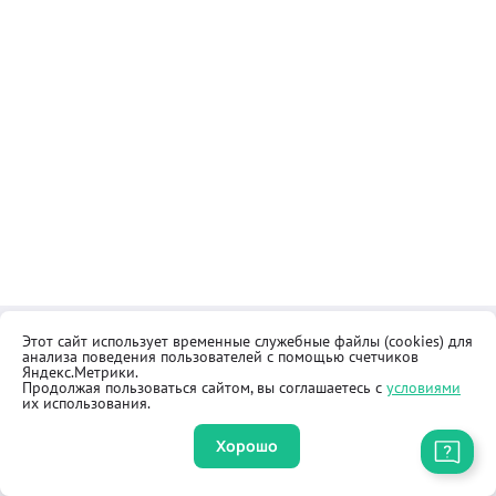
Этот сайт использует временные служебные файлы (cookies) для
Контакты
Общественная приёмная
анализа поведения пользователей с помощью счетчиков
Реквизиты
Правила продажи товаров
Яндекс.Метрики.
Продолжая пользоваться сайтом, вы соглашаетесь с
условиями
Как купить
Оферта
их использования.
Хорошо
Приложение