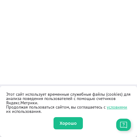
Этот сайт использует временные служебные файлы (cookies) для
Контакты
Общественная приёмная
анализа поведения пользователей с помощью счетчиков
Реквизиты
Правила продажи товаров
Яндекс.Метрики.
Продолжая пользоваться сайтом, вы соглашаетесь с
условиями
Как купить
Оферта
их использования.
Хорошо
Приложение