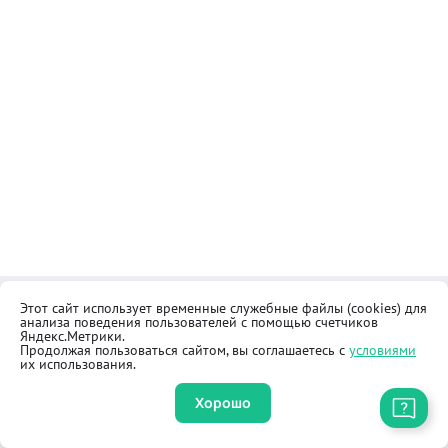
Этот сайт использует временные служебные файлы (cookies) для
Контакты
Общественная приёмная
анализа поведения пользователей с помощью счетчиков
Реквизиты
Правила продажи товаров
Яндекс.Метрики.
Продолжая пользоваться сайтом, вы соглашаетесь с
условиями
Как купить
Оферта
их использования.
Хорошо
Приложение