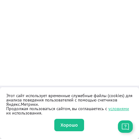
Этот сайт использует временные служебные файлы (cookies) для
Контакты
Общественная приёмная
анализа поведения пользователей с помощью счетчиков
Реквизиты
Правила продажи товаров
Яндекс.Метрики.
Продолжая пользоваться сайтом, вы соглашаетесь с
условиями
Как купить
Оферта
их использования.
Хорошо
Приложение