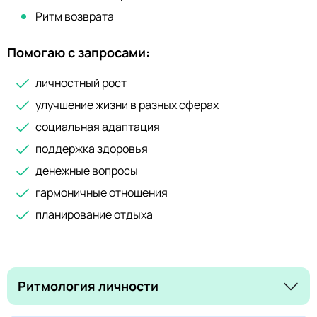
восстановление. Повышение жизненного тонуса.
Восстановление нормального знергообмена после
Ритм возврата
удаления органов. Повышение ресурсов организма.
Поддержка жизненного тонуса у пожилых людей.
Помогаю с запросами:
личностный рост
улучшение жизни в разных сферах
социальная адаптация
поддержка здоровья
денежные вопросы
гармоничные отношения
планирование отдыха
Ритмология личности