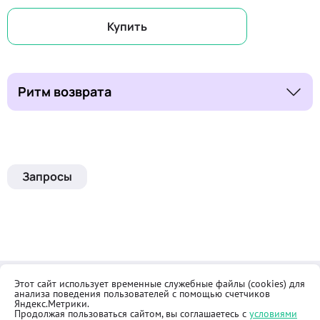
Купить
Ритм возврата
Запросы
Этот сайт использует временные служебные файлы (cookies) для
Контакты
Общественная приёмная
анализа поведения пользователей с помощью счетчиков
Реквизиты
Правила продажи товаров
Яндекс.Метрики.
Продолжая пользоваться сайтом, вы соглашаетесь с
условиями
Как купить
Оферта