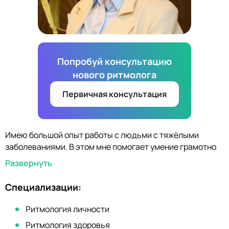
Попробуй консультацию
нового ритмолога
Первичная консультация
Имею большой опыт работы с людьми с тяжёлыми
заболеваниями. В этом мне помогает умение грамотно
встроить клиента в эгрегор для полноценного отдыха и
Развернуть
восстановления сил. Осуществляю ритмоподдержку и
сопровождение "до", во время и после оперативного
Специализации:
лечения. Сопровождение беременности. Подготовка к
родам. Ритмоподдержка сложных и физиологических
Ритмология личности
родов. Поддержка внутренних ресурсов и их
Ритмология здоровья