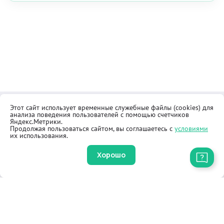
Этот сайт использует временные служебные файлы (cookies) для
Контакты
Общественная приёмная
анализа поведения пользователей с помощью счетчиков
Реквизиты
Правила продажи товаров
Яндекс.Метрики.
Продолжая пользоваться сайтом, вы соглашаетесь с
условиями
Как купить
Оферта
их использования.
Хорошо
Приложение
© 2002-2026 «Озаригн Глобал». Все права защищены
Разработано
Интеграммой