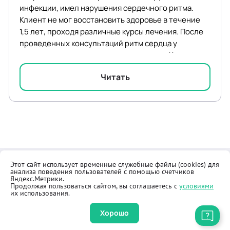
инфекции, имел нарушения сердечного ритма.
Клиент не мог восстановить здоровье в течение
1,5 лет, проходя различные курсы лечения. После
проведенных консультаций ритм сердца у
мужчины восстановился до синусового. Клиент
возобновил...
Читать
Этот сайт использует временные служебные файлы (cookies) для
Контакты
Общественная приёмная
анализа поведения пользователей с помощью счетчиков
Реквизиты
Правила продажи товаров
Яндекс.Метрики.
Продолжая пользоваться сайтом, вы соглашаетесь с
условиями
Как купить
Оферта
их использования.
Хорошо
Приложение