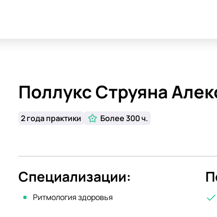
Поллукс Струяна Але
2 года практики
Более 300 ч.
Специализации:
П
Ритмология здоровья