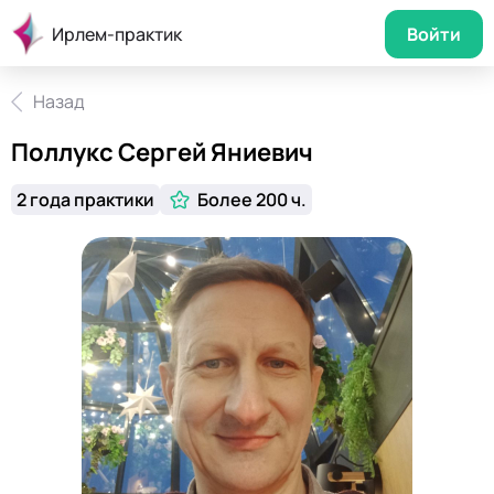
Ирлем-практик
Войти
Назад
Поллукс Сергей Яниевич
2 года практики
Более 200 ч.