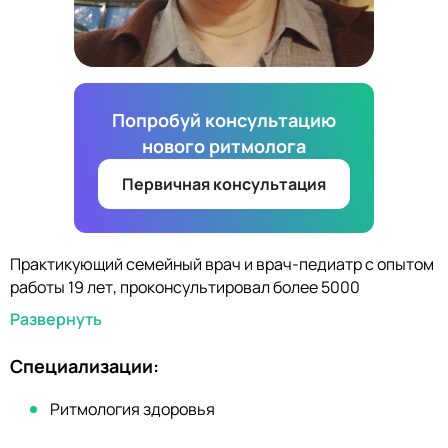
Попробуй консультацию
нового ритмолога
Первичная консультация
Практикующий семейный врач и врач-педиатр с опытом
работы 19 лет, проконсультировал более 5000
пациентов.
Развернуть
Занимаюсь коррекцией памяти, сна, реабилитацией
после тяжёлых заболеваний.
Специализации:
Оказываю поддержку в подборе правильного питания,
детоксикации организма, формирую правильные
Ритмология здоровья
пищевые привычки.