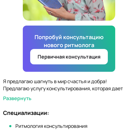
Попробуй консультацию
нового ритмолога
Первичная консультация
Я предлагаю шагнуть в мир счастья и добра!
Предлагаю услугу консультирования, которая дает
возможность получать желаемый результат в разных
Развернуть
сферах жизни. Работаю с индивидуально подобранной
программой для каждого клиента. Приглашаю
Специализации:
поработать с такими темами, как обиды, мешающими
жить, страхи, из которых можно извлекать
Ритмология консультирования
своевременную пользу, любовь как наслаждение и.т.д.