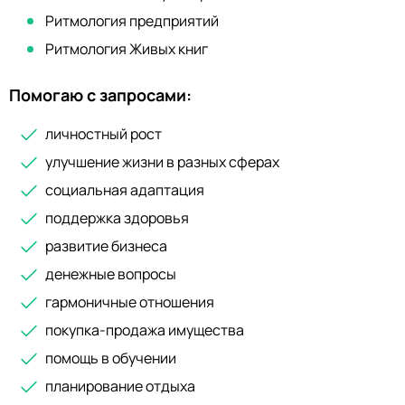
строительства зданий. И понял, чтобы быть успешным,
надо не бояться нового, уметь быстро
Ритмология предприятий
переориентироваться, находить общий язык с другими
Ритмология Живых книг
людьми. Скачок в духовном развитии получил, переехав
с семьей в Санкт-Петербург. Сегодня консультирую
Помогаю с запросами:
клиентов, чтобы они могли решать и преодолевать
любые жизненные проблемы.
личностный рост
улучшение жизни в разных сферах
социальная адаптация
поддержка здоровья
развитие бизнеса
денежные вопросы
гармоничные отношения
покупка-продажа имущества
помощь в обучении
планирование отдыха