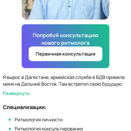
Попробуй консультацию
нового ритмолога
Первичная консультация
Я вырос в Дагестане, армейская служба в ВДВ привела
меня на Дальний Восток. Там встретил свою будущую
жену, с которой создали крепкую семью. Тогда же стал
Развернуть
изучать Ритмометод7Р0. Всегда считал, что настоящий
мужчина должен заниматься собственным делом,
Специализации:
поэтому все свои университеты проходил на практике.
Начиная с 90-х гг., с нуля создавал и развивал свой
Ритмология личности
бизнес в разных областях - от продаж автомобилей до
Ритмология консультирования