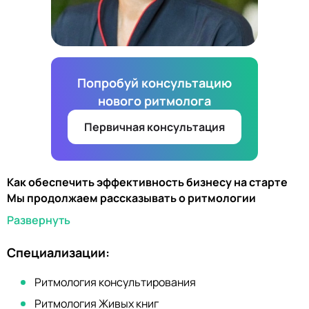
Попробуй консультацию
нового ритмолога
Первичная консультация
Как обеспечить эффективность бизнесу на старте
Мы продолжаем рассказывать о ритмологии
консультирования и сопровождения предприятий.
Развернуть
Сегодняшняя тема связана со стартапами. О том,
что в первую очередь нужно учесть при открытии
Специализации:
собственного дела, беседуем с предпринимателем,
ритмологом предприятий Светланой Галицыной.
Ритмология консультирования
Светлана Геннадьевна, сегодня многие люди,
Ритмология Живых книг