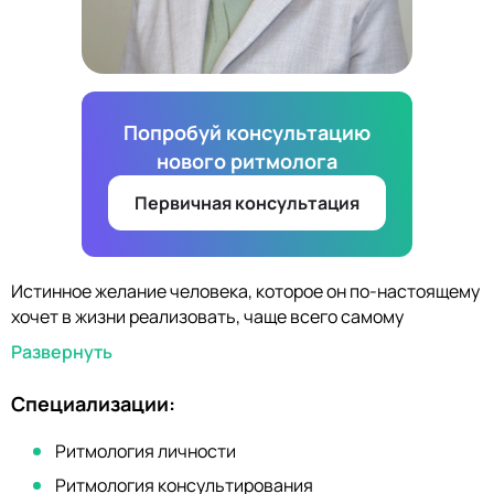
Попробуй консультацию
нового ритмолога
Первичная консультация
Истинное желание человека, которое он по-настоящему
хочет в жизни реализовать, чаще всего самому
человеку непонятно или скрыто под разными
Развернуть
стереотипами. В процессе консультаций человек
возвращается к себе истинному, освобождается от
Специализации:
массы ненужных убеждений и понимает, чего же он
хочет на самом деле.
Ритмология личности
Ритмология консультирования