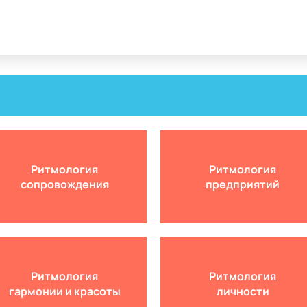
Ритмология
Ритмология
сопровождения
предприятий
Ритмология
Ритмология
гармонии и красоты
личности