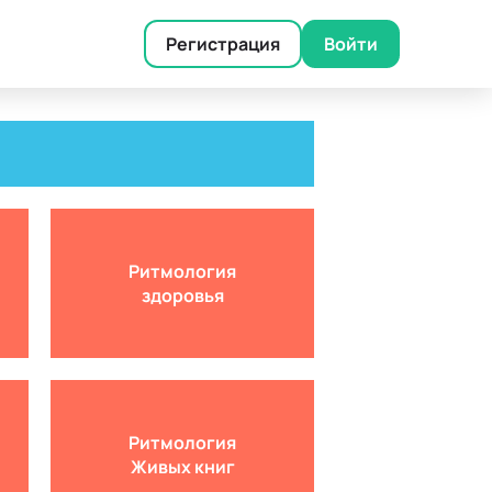
Регистрация
Войти
Ритмология
здоровья
Ритмология
Живых книг