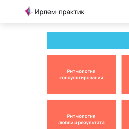
Ирлем-практик
Ритмология
консультирования
Ритмология
любви и результата