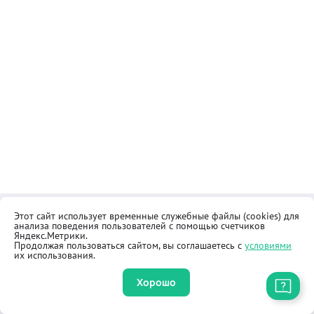
Этот сайт использует временные служебные файлы (cookies) для
Контакты
Общественная приёмная
анализа поведения пользователей с помощью счетчиков
Реквизиты
Правила продажи товаров
Яндекс.Метрики.
Продолжая пользоваться сайтом, вы соглашаетесь с
условиями
Как купить
Оферта
их использования.
Хорошо
Приложение