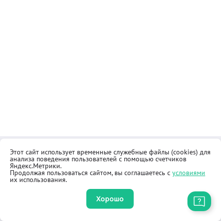
Этот сайт использует временные служебные файлы (cookies) для
Контакты
Общественная приёмная
анализа поведения пользователей с помощью счетчиков
Реквизиты
Правила продажи товаров
Яндекс.Метрики.
Продолжая пользоваться сайтом, вы соглашаетесь с
условиями
Как купить
Оферта
их использования.
Хорошо
Приложение