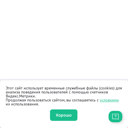
Этот сайт использует временные служебные файлы (cookies) для
Контакты
Общественная приёмная
анализа поведения пользователей с помощью счетчиков
Реквизиты
Правила продажи товаров
Яндекс.Метрики.
Продолжая пользоваться сайтом, вы соглашаетесь с
условиями
Как купить
Оферта
их использования.
Хорошо
Приложение