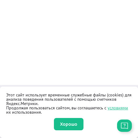
Этот сайт использует временные служебные файлы (cookies) для
Контакты
Общественная приёмная
анализа поведения пользователей с помощью счетчиков
Реквизиты
Правила продажи товаров
Яндекс.Метрики.
Продолжая пользоваться сайтом, вы соглашаетесь с
условиями
Как купить
Оферта
их использования.
Хорошо
Приложение