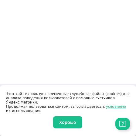
Этот сайт использует временные служебные файлы (cookies) для
Контакты
Общественная приёмная
анализа поведения пользователей с помощью счетчиков
Реквизиты
Правила продажи товаров
Яндекс.Метрики.
Продолжая пользоваться сайтом, вы соглашаетесь с
условиями
Как купить
Оферта
их использования.
Хорошо
Приложение