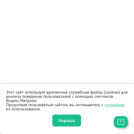
Этот сайт использует временные служебные файлы (cookies) для
Контакты
Общественная приёмная
анализа поведения пользователей с помощью счетчиков
Реквизиты
Правила продажи товаров
Яндекс.Метрики.
Продолжая пользоваться сайтом, вы соглашаетесь с
условиями
Как купить
Оферта
их использования.
Хорошо
Приложение