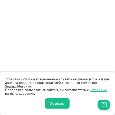
Этот сайт использует временные служебные файлы (cookies) для
Контакты
Общественная приёмная
анализа поведения пользователей с помощью счетчиков
Реквизиты
Правила продажи товаров
Яндекс.Метрики.
Продолжая пользоваться сайтом, вы соглашаетесь с
условиями
Как купить
Оферта
их использования.
Хорошо
Приложение