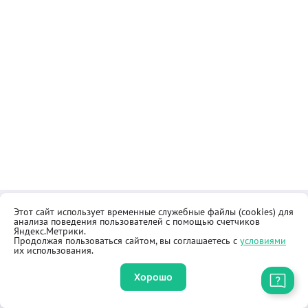
Этот сайт использует временные служебные файлы (cookies) для
Контакты
Общественная приёмная
анализа поведения пользователей с помощью счетчиков
Реквизиты
Правила продажи товаров
Яндекс.Метрики.
Продолжая пользоваться сайтом, вы соглашаетесь с
условиями
Как купить
Оферта
их использования.
Хорошо
Приложение