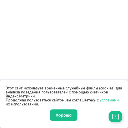
Этот сайт использует временные служебные файлы (cookies) для
Контакты
Общественная приёмная
анализа поведения пользователей с помощью счетчиков
Реквизиты
Правила продажи товаров
Яндекс.Метрики.
Продолжая пользоваться сайтом, вы соглашаетесь с
условиями
Как купить
Оферта
их использования.
Хорошо
Приложение