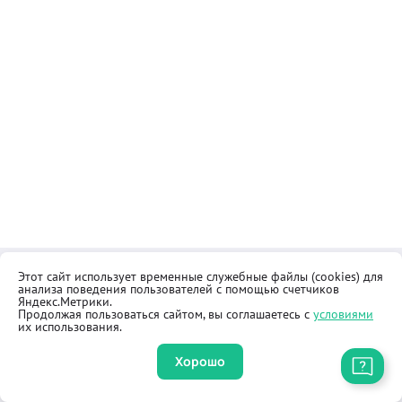
Этот сайт использует временные служебные файлы (cookies) для
Контакты
Общественная приёмная
анализа поведения пользователей с помощью счетчиков
Реквизиты
Правила продажи товаров
Яндекс.Метрики.
Продолжая пользоваться сайтом, вы соглашаетесь с
условиями
Как купить
Оферта
их использования.
Хорошо
Приложение