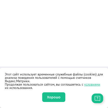
Этот сайт использует временные служебные файлы (cookies) для
Контакты
Общественная приёмная
анализа поведения пользователей с помощью счетчиков
Реквизиты
Правила продажи товаров
Яндекс.Метрики.
Продолжая пользоваться сайтом, вы соглашаетесь с
условиями
Как купить
Оферта
их использования.
Хорошо
Приложение