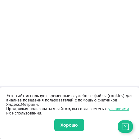
Этот сайт использует временные служебные файлы (cookies) для
Контакты
Общественная приёмная
анализа поведения пользователей с помощью счетчиков
Реквизиты
Правила продажи товаров
Яндекс.Метрики.
Продолжая пользоваться сайтом, вы соглашаетесь с
условиями
Как купить
Оферта
их использования.
Хорошо
Приложение