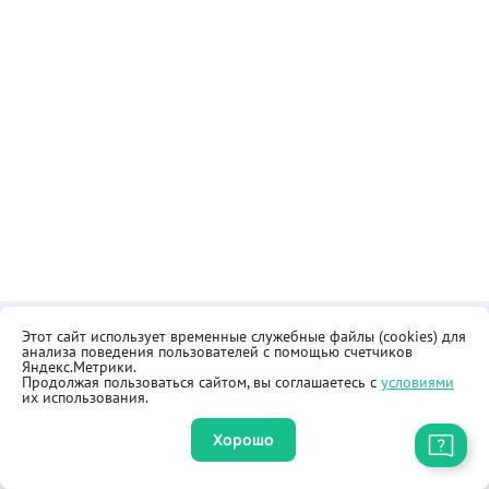
Этот сайт использует временные служебные файлы (cookies) для
Контакты
Общественная приёмная
анализа поведения пользователей с помощью счетчиков
Реквизиты
Правила продажи товаров
Яндекс.Метрики.
Продолжая пользоваться сайтом, вы соглашаетесь с
условиями
Как купить
Оферта
их использования.
Хорошо
Приложение