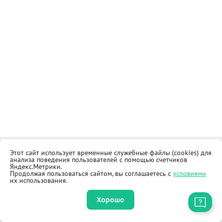
Этот сайт использует временные служебные файлы (cookies) для
Контакты
Общественная приёмная
анализа поведения пользователей с помощью счетчиков
Реквизиты
Правила продажи товаров
Яндекс.Метрики.
Продолжая пользоваться сайтом, вы соглашаетесь с
условиями
Как купить
Оферта
их использования.
Хорошо
Приложение