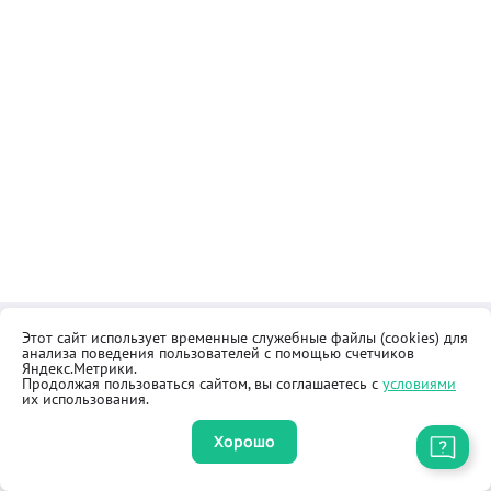
Этот сайт использует временные служебные файлы (cookies) для
Контакты
Общественная приёмная
анализа поведения пользователей с помощью счетчиков
Реквизиты
Правила продажи товаров
Яндекс.Метрики.
Продолжая пользоваться сайтом, вы соглашаетесь с
условиями
Как купить
Оферта
их использования.
Хорошо
Приложение