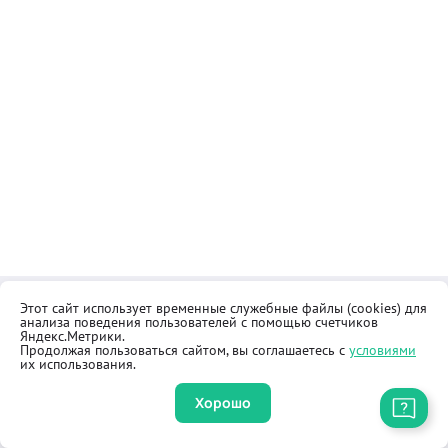
Этот сайт использует временные служебные файлы (cookies) для
Контакты
Общественная приёмная
анализа поведения пользователей с помощью счетчиков
Реквизиты
Правила продажи товаров
Яндекс.Метрики.
Продолжая пользоваться сайтом, вы соглашаетесь с
условиями
Как купить
Оферта
их использования.
Хорошо
Приложение