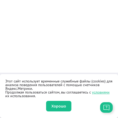
Этот сайт использует временные служебные файлы (cookies) для
Контакты
Общественная приёмная
анализа поведения пользователей с помощью счетчиков
Реквизиты
Правила продажи товаров
Яндекс.Метрики.
Продолжая пользоваться сайтом, вы соглашаетесь с
условиями
Как купить
Оферта
их использования.
Хорошо
Приложение