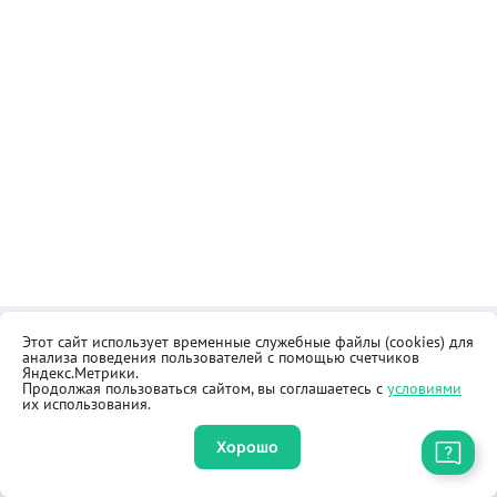
Этот сайт использует временные служебные файлы (cookies) для
Контакты
Общественная приёмная
анализа поведения пользователей с помощью счетчиков
Реквизиты
Правила продажи товаров
Яндекс.Метрики.
Продолжая пользоваться сайтом, вы соглашаетесь с
условиями
Как купить
Оферта
их использования.
Хорошо
Приложение