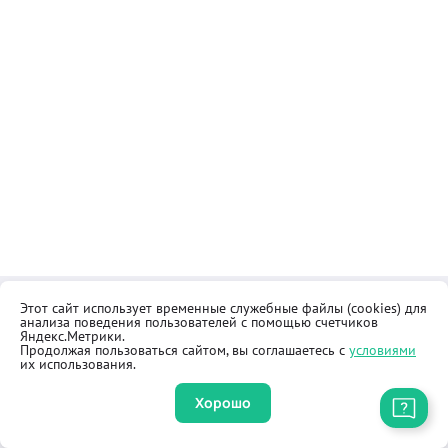
Этот сайт использует временные служебные файлы (cookies) для
Контакты
Общественная приёмная
анализа поведения пользователей с помощью счетчиков
Реквизиты
Правила продажи товаров
Яндекс.Метрики.
Продолжая пользоваться сайтом, вы соглашаетесь с
условиями
Как купить
Оферта
их использования.
Хорошо
Приложение