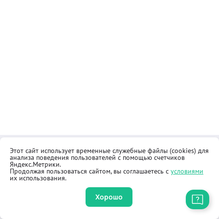
Этот сайт использует временные служебные файлы (cookies) для
Контакты
Общественная приёмная
анализа поведения пользователей с помощью счетчиков
Реквизиты
Правила продажи товаров
Яндекс.Метрики.
Продолжая пользоваться сайтом, вы соглашаетесь с
условиями
Как купить
Оферта
их использования.
Хорошо
Приложение