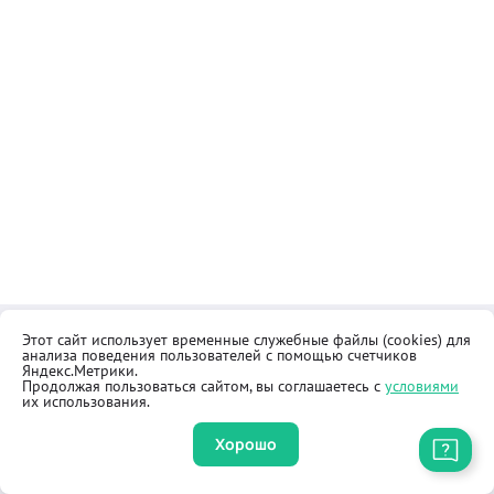
Этот сайт использует временные служебные файлы (cookies) для
Контакты
Общественная приёмная
анализа поведения пользователей с помощью счетчиков
Реквизиты
Правила продажи товаров
Яндекс.Метрики.
Продолжая пользоваться сайтом, вы соглашаетесь с
условиями
Как купить
Оферта
их использования.
Хорошо
Приложение