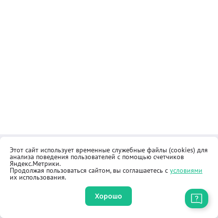
Этот сайт использует временные служебные файлы (cookies) для
Контакты
Общественная приёмная
анализа поведения пользователей с помощью счетчиков
Реквизиты
Правила продажи товаров
Яндекс.Метрики.
Продолжая пользоваться сайтом, вы соглашаетесь с
условиями
Как купить
Оферта
их использования.
Хорошо
Приложение