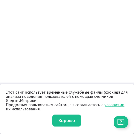
Этот сайт использует временные служебные файлы (cookies) для
Контакты
Общественная приёмная
анализа поведения пользователей с помощью счетчиков
Реквизиты
Правила продажи товаров
Яндекс.Метрики.
Продолжая пользоваться сайтом, вы соглашаетесь с
условиями
Как купить
Оферта
их использования.
Хорошо
Приложение