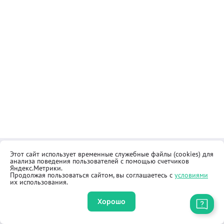
Этот сайт использует временные служебные файлы (cookies) для
Контакты
Общественная приёмная
анализа поведения пользователей с помощью счетчиков
Реквизиты
Правила продажи товаров
Яндекс.Метрики.
Продолжая пользоваться сайтом, вы соглашаетесь с
условиями
Как купить
Оферта
их использования.
Хорошо
Приложение