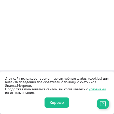
Этот сайт использует временные служебные файлы (cookies) для
Контакты
Общественная приёмная
анализа поведения пользователей с помощью счетчиков
Реквизиты
Правила продажи товаров
Яндекс.Метрики.
Продолжая пользоваться сайтом, вы соглашаетесь с
условиями
Как купить
Оферта
их использования.
Хорошо
Приложение