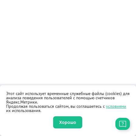
Этот сайт использует временные служебные файлы (cookies) для
Контакты
Общественная приёмная
анализа поведения пользователей с помощью счетчиков
Реквизиты
Правила продажи товаров
Яндекс.Метрики.
Продолжая пользоваться сайтом, вы соглашаетесь с
условиями
Как купить
Оферта
их использования.
Хорошо
Приложение