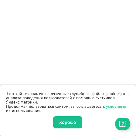
Этот сайт использует временные служебные файлы (cookies) для
Контакты
Общественная приёмная
анализа поведения пользователей с помощью счетчиков
Реквизиты
Правила продажи товаров
Яндекс.Метрики.
Продолжая пользоваться сайтом, вы соглашаетесь с
условиями
Как купить
Оферта
их использования.
Хорошо
Приложение