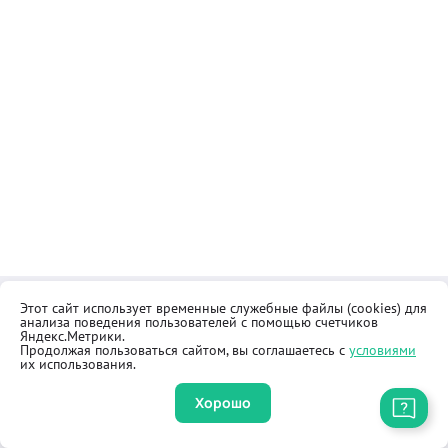
Этот сайт использует временные служебные файлы (cookies) для
Контакты
Общественная приёмная
анализа поведения пользователей с помощью счетчиков
Реквизиты
Правила продажи товаров
Яндекс.Метрики.
Продолжая пользоваться сайтом, вы соглашаетесь с
условиями
Как купить
Оферта
их использования.
Хорошо
Приложение