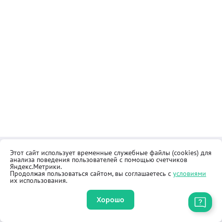
Этот сайт использует временные служебные файлы (cookies) для
Контакты
Общественная приёмная
анализа поведения пользователей с помощью счетчиков
Реквизиты
Правила продажи товаров
Яндекс.Метрики.
Продолжая пользоваться сайтом, вы соглашаетесь с
условиями
Как купить
Оферта
их использования.
Хорошо
Приложение