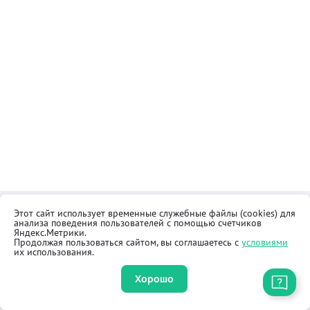
Этот сайт использует временные служебные файлы (cookies) для
Контакты
Общественная приёмная
анализа поведения пользователей с помощью счетчиков
Реквизиты
Правила продажи товаров
Яндекс.Метрики.
Продолжая пользоваться сайтом, вы соглашаетесь с
условиями
Как купить
Оферта
их использования.
Хорошо
Приложение