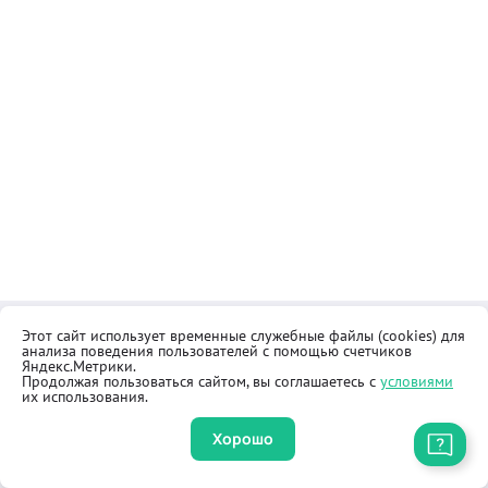
Этот сайт использует временные служебные файлы (cookies) для
Контакты
Общественная приёмная
анализа поведения пользователей с помощью счетчиков
Реквизиты
Правила продажи товаров
Яндекс.Метрики.
Продолжая пользоваться сайтом, вы соглашаетесь с
условиями
Как купить
Оферта
их использования.
Хорошо
Приложение