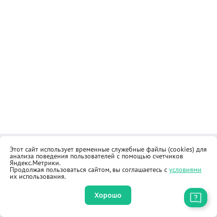
Этот сайт использует временные служебные файлы (cookies) для
Контакты
Общественная приёмная
анализа поведения пользователей с помощью счетчиков
Реквизиты
Правила продажи товаров
Яндекс.Метрики.
Продолжая пользоваться сайтом, вы соглашаетесь с
условиями
Как купить
Оферта
их использования.
Хорошо
Приложение