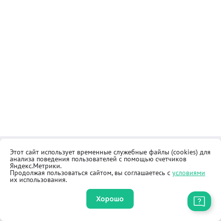
Этот сайт использует временные служебные файлы (cookies) для
Контакты
Общественная приёмная
анализа поведения пользователей с помощью счетчиков
Реквизиты
Правила продажи товаров
Яндекс.Метрики.
Продолжая пользоваться сайтом, вы соглашаетесь с
условиями
Как купить
Оферта
их использования.
Хорошо
Приложение