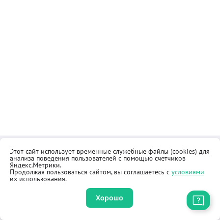
Этот сайт использует временные служебные файлы (cookies) для
Контакты
Общественная приёмная
анализа поведения пользователей с помощью счетчиков
Реквизиты
Правила продажи товаров
Яндекс.Метрики.
Продолжая пользоваться сайтом, вы соглашаетесь с
условиями
Как купить
Оферта
их использования.
Хорошо
Приложение